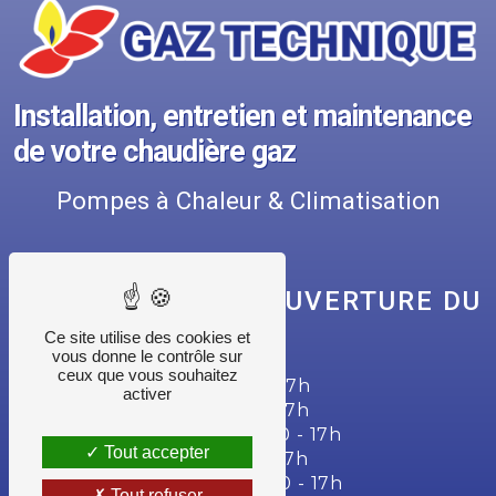
Installation, entretien et maintenance
de votre chaudière gaz
Pompes à Chaleur & Climatisation
NOS HORAIRES D'OUVERTURE DU
SECRÉTARIAT
Ce site utilise des cookies et
vous donne le contrôle sur
ceux que vous souhaitez
Lundi : 7h30 - 12h | 13h30 - 17h
activer
Mardi : 7h30 - 12h | 13h30 - 17h
Mercredi : 7h30 - 12h | 13h30 - 17h
Tout accepter
Jeudi : 7h30 - 12h | 13h30 - 17h
Vendredi : 7h30 - 12h | 13h30 - 17h
Tout refuser