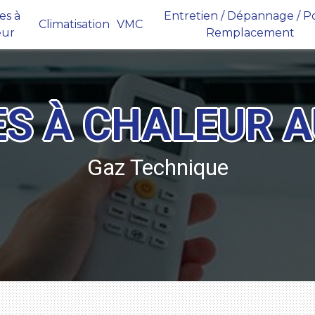
s à
Entretien / Dépannage / Po
Climatisation
VMC
eur
Remplacement
S À CHALEUR A
Gaz Technique