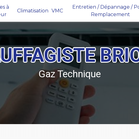
s à
Entretien / Dépannage / Po
Climatisation
VMC
eur
Remplacement
UFFAGISTE BRI
Gaz Technique