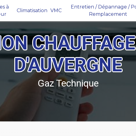
s à
Entretien / Dépannage / Po
Climatisation
VMC
eur
Remplacement
ION CHAUFFAG
D'AUVERGNE
Gaz Technique