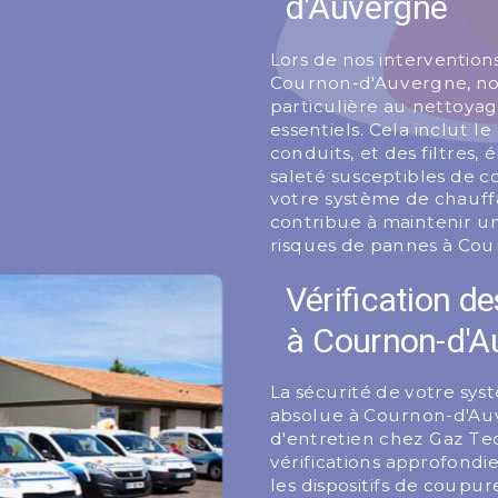
d'Auvergne
Lors de nos intervention
Cournon-d'Auvergne, no
particulière au nettoya
essentiels. Cela inclut l
conduits, et des filtres,
saleté susceptibles de 
votre système de chauff
contribue à maintenir un
risques de pannes à Co
Vérification d
à Cournon-d'A
La sécurité de votre sys
absolue à Cournon-d'Auv
d'entretien chez Gaz Te
vérifications approfondi
les dispositifs de coupur