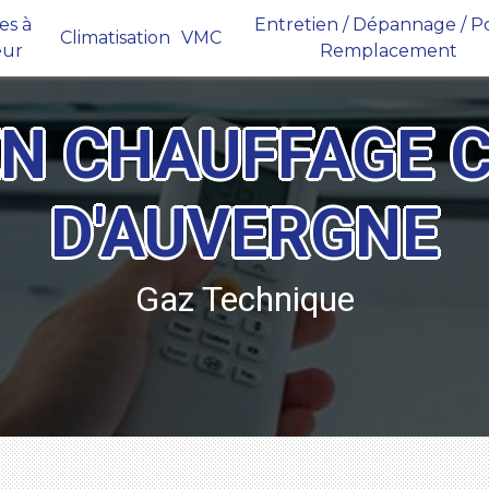
s à
Entretien / Dépannage / Po
Climatisation
VMC
eur
Remplacement
EN CHAUFFAGE 
D'AUVERGNE
Gaz Technique