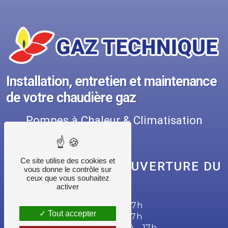
Installation, entretien et maintenance
de votre chaudière gaz
Pompes à Chaleur & Climatisation
Ce site utilise des cookies et
NOS HORAIRES D'OUVERTURE DU
vous donne le contrôle sur
SECRÉTARIAT
ceux que vous souhaitez
activer
Lundi : 7h30 - 12h | 13h30 - 17h
Tout accepter
Mardi : 7h30 - 12h | 13h30 - 17h
Mercredi : 7h30 - 12h | 13h30 - 17h