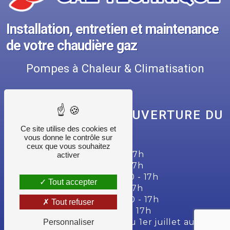
Installation, entretien et maintenance
de votre chaudière gaz
Pompes à Chaleur & Climatisation
NOS HORAIRES D'OUVERTURE DU
SECRÉTARIAT
Ce site utilise des cookies et
vous donne le contrôle sur
ceux que vous souhaitez
Lundi : 7h30 - 12h | 13h30 - 17h
activer
Mardi : 7h30 - 12h | 13h30 - 17h
Mercredi : 7h30 - 12h | 13h30 - 17h
Tout accepter
Jeudi : 7h30 - 12h | 13h30 - 17h
Vendredi : 7h30 - 12h | 13h30 - 17h
Tout refuser
Samedi : 7h30 - 12h | 13h30 - 17h
Dimanche : 14h - 16h (sauf du 1er juillet au 10
Personnaliser