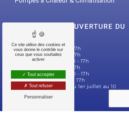
Pompes à Chaleur & Climatisation
NOS HORAIRES D'OUVERTURE DU
SECRÉTARIAT
Ce site utilise des cookies et
Lundi : 7h30 - 12h | 13h30 - 17h
vous donne le contrôle sur
ceux que vous souhaitez
Mardi : 7h30 - 12h | 13h30 - 17h
activer
Mercredi : 7h30 - 12h | 13h30 - 17h
Jeudi : 7h30 - 12h | 13h30 - 17h
Vendredi : 7h30 - 12h | 13h30 - 17h
Tout accepter
Samedi : 7h30 - 12h | 13h30 - 17h
Tout refuser
Dimanche : 14h - 16h (sauf du 1er juillet au 10
septembre)
Personnaliser