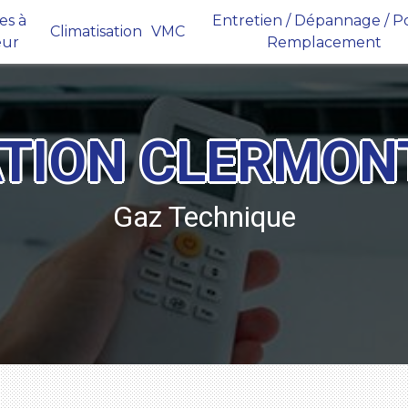
s à
Entretien / Dépannage / Po
Climatisation
VMC
eur
Remplacement
ATION CLERMON
Gaz Technique